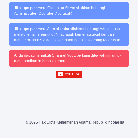
Jika lupa password Guru atau Siswa silahkan hubungi
Administrator (Operator Madrasah)
Jika lupa password Administrator silahkan hubungi Admin pusat
melalui email
elearning@madrasah.kemenag.go.id
dengan
mengirimkan NSM dan Token pada portal E-learning Madrasah
Anda dapat mengikuti Channel Youtube kami dibawah ini, untuk
mendapatkan informasi terbaru
© 2026 Hak Cipta Kementerian Agama Republik Indonesia